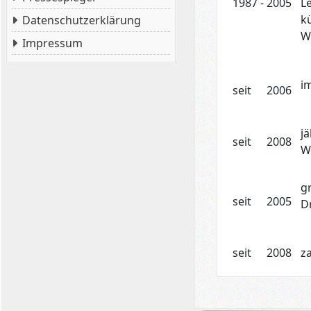
1987
-
2005
L
k
Datenschutzerklärung
W
Impressum
i
seit
2006
j
seit
2008
W
g
seit
2005
D
seit
2008
z