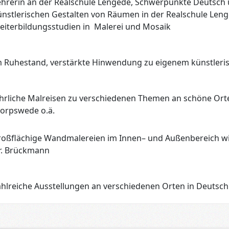
ehrerin an der Realschule Lengede, Schwerpunkte Deutsch
ünstlerischen Gestalten von Räumen in der Realschule Len
eiterbildungsstudien in Malerei und Mosaik
m Ruhestand, verstärkte Hinwendung zu eigenem künstleri
ährliche Malreisen zu verschiedenen Themen an schöne Orte
orpswede o.ä.
roßflächige Wandmalereien im Innen– und Außenbereich wie z
r. Brückmann
ahlreiche Ausstellungen an verschiedenen Orten in Deutsc